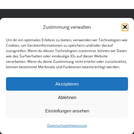
© Copyright 2012 - 2026 |
Avada Website Builder
by
Zustimmung verwalten
ThemeFusion
| All Rights Reserved |
Impressum
|
Datenschutzerklärung
Um dir ein optimales Erlebnis zu bieten, verwenden wir Technologien wie
Cookies, um Geräteinformationen zu speichern und/oder darauf
zuzugreifen. Wenn du diesen Technologien zustimmst, können wir Daten
wie das Surfverhalten oder eindeutige IDs auf dieser Website
verarbeiten. Wenn du deine Zustimmung nicht erteilst oder zurückziehst,
können bestimmte Merkmale und Funktionen beeinträchtigt werden.
Akzeptieren
Ablehnen
Einstellungen ansehen
Datenschutz
Impressum